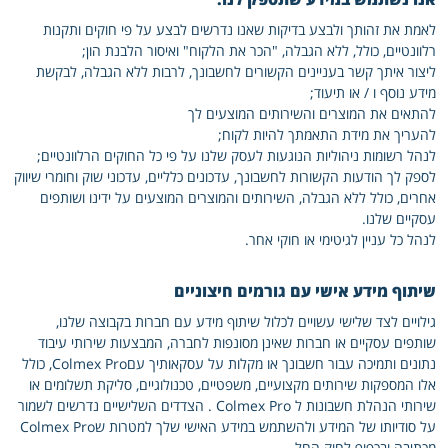
לאמת את זהותך ולבצע בדיקות שאנו נדרשים לבצע על פי חוקים ותקנות
רלוונטיים, כולל, ללא הגבלה, "הכר את הלקוח" ואיסור הלבנת הון;
ליצור איתך קשר בעניינים הקשורים לחשבונך, לרבות ללא הגבלה, לבקשת
מידע נוסף ו / או תיעוד;
להתאים את המוצרים והשירותים המוצעים לך
להעריך את מידת התאמתך להיות לקוח;
לנהל רשומות ניהוליות הנוגעות לעסק שלנו על פי כל החוקים הרלוונטיים;
לספק לך הודעות הקשורות לחשבונך, עדכונים כלליים, עדכוני שוק וחומרי שיווק
אחרים, כולל ללא הגבלה, השירותים והמוצרים המוצעים על ידינו ושותפים
עסקיים שלנו.
לנהל כל עניין לגיטימי או חוקי אחר.
שיתוף מידע אישי עם גורמים חיצוניים
גילויים לצד שלישי עשויים לכלול שיתוף מידע עם חברות בקבוצה שלנו,
שותפים עסקיים או חברות שאינן מסונפות לחברה, המבצעות שירותי עיבוד
נתונים ותמיכה עבור חשבונך או מקלות על עסקאותיך עםColmex Pro, כולל
אלו המספקות שירותים מקצועיים, משפטיים, טכנולוגיים, סליקת תשלומים או
שירותי הנהלת חשבונות ל Colmex Pro . הצדדים השלישיים נדרשים לשמור
על סודיותו של המידע ולהשתמש במידע האישי שלך למטרות שColmex Pro
מכתיבה ובכפוף לחוק החל.