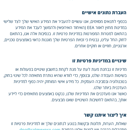
העברת נתונים אישיים
בכפוף לתנאים מסוימים, אנו עשויים להעביר את המידע האישי שלך לצד שלישי
במדינות מחוץ לאזור EEA (האיחוד האירופאי) ולהמשך לעבד את המידע
בהתאם למטרות המפורטות במדיניות פרטיות זו. בנסיבות אלה אנו, בהתאם
לחוק החל עלינו, נבטיח כי זכויות הפרטיות שלך מוגנות כראוי באמצעים טכניים,
ארגוניים, חוזיים או חוקיים אחרים.
שינויים במדיניות פרטיות זו
מדיניות זו נבחנת מעת לעת על מנת לקחת בחשבון שינויים בפעולות או
בשיטות העבודה שלנו, ובנוסף, כדי לוודא שהיא נותרת מתאימה לכל שינוי בחוק,
בטכנולוגיה ובסביבה העסקית. כל מידע אישי המוחזק יהיה כפוף למדיניות
העדכנית ביותר שלנו.
כאשר אנו מעדכנים את המדיניות שלנו, ננקוט באמצעים מתאימים כדי ליידע
אותך, בהתאם לחשיבות השינויים שאנו מבצעים.
איך ליצור איתנו קשר
שאלות, הערות, תלונות ובקשות בנוגע לנתונים שלך או למדיניות פרטיות זו
מתקבלים בברכה ויש לפנות אלינו בכתובת
dpo@colmexpro.com
.