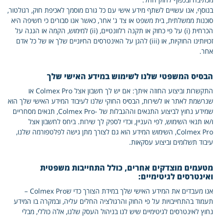
בנוסף, אנו עשויים לשתף מידע אישי עם כל גורם מוסמך לאכיפת חוק, רגולטור,
סוכנות ממשלתית, בית משפט או צד ג' אחר, כאשר אנו סבורים כי חשיפה היא
הכרחית (i) על פי כחוק או תקנה רלוונטיים, (ii) למימוש, הקמה או הגנה על
זכויותינו החוקיות, או (iii) להגן על האינטרסים החיוניים שלך או של כל אדם
אחר.
הבסיס המשפטי שלנו לשימוש במידע האישי שלך
התקשרות וביצוע החוזה איתך: אם יש לך חשבון אצל Colmex Pro או
שנרשמת לאתר או לשירות, הבסיס החוקי שלנו לעיבוד המידע האישי שלך הוא
שמידע נחוץ לביצוע התנאים וההגבלות של -Colmex Pro, תנאים מסחריים
ו/או תנאי השימוש, לפי העניין, וכדי לספק לך שירות. ביחס לחשבון אצל
Colmex Pro, השימוש המידע הוא גם לצורך מתן גישה לפלטפורמה שלנו,
עיבוד תשלומים וביצוע עסקאות.
מטעמים מוצדקים אחרים, כולל התחייבות משפטית
ואינטרסים לגיטימיים:
אנו מעבדים את המידע האישי שלך במידת הצורך כדי שColmex Pro –
תעמוד בהתחייבויות על פי החוק והרגולציה החלים עליה, ובמקרה בו המידע
נחוץ לאינטרסים לגיטימיים שיש לנו בניהול העסק שלנו, אלה כוללי, מבלי