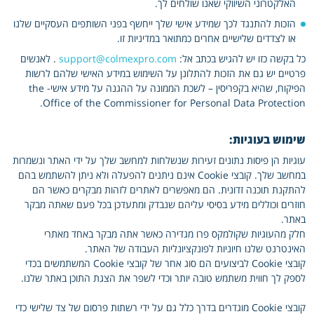
האלקטרוני השיווקי שאנו שולחים לך.
הזכות להתנגד לכך שמידע אישי שלך ייחשף בפני השותפים העסקיים שלנו
או לצדדים שלישיים אחרים כמתואר במדיניות זו.
כל בקשה כזו יש להגיש בכתב אל:
support@colmexpro.com
. לאנשים
פרטיים יש גם את הזכות להתלונן על השימוש במידע האישי שלהם לרשות
הפיקוח, שהיא בקפריסין – לשכת הממונה על ההגנה על מידע אישי- the
Office of the Commissioner for Personal Data Protection.
שימוש בעוגיות:
עוגיות הן פיסות נתונים זעירות שנשלחות למחשב שלך על ידי האתר ונשמרות
במחשב שלך. קובצי Cookie אינם ניתנים להפעלה ולא ניתן להשתמש בהם
להתקנת תוכנה זדונית. הם מאפשרים לאתרים לזהות מבקרים כאשר הם
חוזרים וכוללים מידע בסיסי עליהם שנבדק ומתעדכן בכל פעם שאתה מבקר
באתר.
חלק מהעוגיות שקולמקס פרו מגדירה כאשר אתה מבקר באחד מאתרי
האינטרנט שלנו חיוניות לפונקציונליות העבודה של האתר.
קובצי Cookie לביצועים הם סוג אחר של קובצי Cookie המשתמשים בכדי
לספק לך חווית משתמש טובה יותר וכדי לשפר את הצגת התוכן באתר שלנו.
קובצי Cookie מוגדרים בדרך כלל גם על ידי רשתות פרסום של צד שלישי כדי