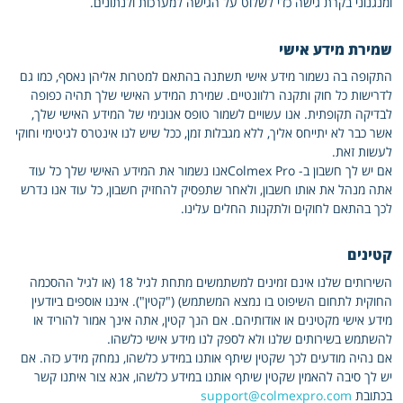
ומנגנוני בקרת גישה כדי לשלוט על הגישה למערכות ולנתונים.
שמירת מידע אישי
התקופה בה נשמור מידע אישי תשתנה בהתאם למטרות אליהן נאסף, כמו גם
לדרישות כל חוק ותקנה רלוונטיים. שמירת המידע האישי שלך תהיה כפופה
לבדיקה תקופתית. אנו עשויים לשמור טופס אנונימי של המידע האישי שלך,
אשר כבר לא יתייחס אליך, ללא מגבלות זמן, ככל שיש לנו אינטרס לגיטימי וחוקי
לעשות זאת.
אם יש לך חשבון ב- Colmex Proאנו נשמור את המידע האישי שלך כל עוד
אתה מנהל את אותו חשבון, ולאחר שתפסיק להחזיק חשבון, כל עוד אנו נדרש
לכך בהתאם לחוקים ולתקנות החלים עלינו.
קטינים
השירותים שלנו אינם זמינים למשתמשים מתחת לגיל 18 (או לגיל ההסכמה
החוקית לתחום השיפוט בו נמצא המשתמש) ("קטין"). איננו אוספים ביודעין
מידע אישי מקטינים או אודותיהם. אם הנך קטין, אתה אינך אמור להוריד או
להשתמש בשירותים שלנו ולא לספק לנו מידע אישי כלשהו.
אם נהיה מודעים לכך שקטין שיתף אותנו במידע כלשהו, ​​נמחק מידע כזה. אם
יש לך סיבה להאמין שקטין שיתף אותנו במידע כלשהו, ​​אנא צור איתנו קשר
בכתובת
support@colmexpro.com