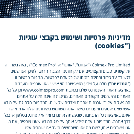
מדיניות פרטיות ושימוש בקבצי עוגיות
("cookies)
Colmex Pro Limited ("אנחנו", "אותנו" או “Colmex Pro") , גאה בשמירה
על קשרים טובים ומקצועיים עם לקוחותינו והציבור הרחב. לפיכך אנו שמים
דגש רב על כיבוד ותמיכה בזכותו של כל אדם לפרטיות. מדיניות פרטיות זו
("
המדיניות
") חלה על מידע המאפשר זיהוי אישי שאנו אוספים ומעבדים
באמצעות אתר האינטרנט שלנו בכתובת www.colmexpro.com וכן על כל
האתרים והיישומים הקשורים האחרים. מדיניות זו אינה חלה על אתרים
המופעלים על ידי ארגונים אחרים וצדדים שלישיים. המדיניות חלה גם על מידע
אישי שאנו אוספים ומעבדים כאשר אתה משתמש בשירותים שלנו או מתקשר
איתם באמצעות כל התכתבות שנעשתה איתנו בדואר אלקטרוני, בטלפון או בכל
דרך אחרת. המדיניות נועדה ליידע אותך על סוג המידע שאנו אוספים, עם מי
אנו משתפים אותו, לשם מה אנו משתמשים וכיצד אנו שומרים עליו.
בעת השימוש באחד משירותינו אתה מסכים לאיסוף, העברה, אחסון, גילוי